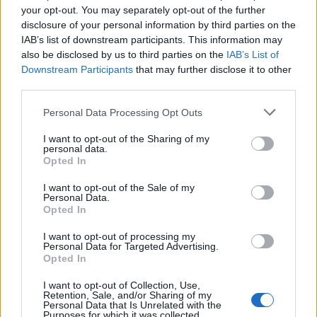
your opt-out. You may separately opt-out of the further
disclosure of your personal information by third parties on the
IAB’s list of downstream participants. This information may
A készüléken Android 4.2.2 Jelly Bean teljesít
also be disclosed by us to third parties on the
IAB’s List of
szolgálatot, amit remélhetőleg fognak frissíteni
Downstream Participants
that may further disclose it to other
tovább is. Természetesen a HTC legújabb Sense
third parties.
felülete köszön nekünk vissza, annak minden
Please note that this website/app uses one or more Google
Personal Data Processing Opt Outs
szépségével, és kezelhetőségével. Ez is teljesen
services and may gather and store information including but
ugyanolyan, mint a One esetében. Megkapjuk a
not limited to your visit or usage behaviour. You may click to
I want to opt-out of the Sharing of my
nagy újítás BlingFeedet is, ami személy szerint az
personal data.
grant or deny consent to Google and its third-party tags to
egyik legjobb feature, amit nyújthat egy készülék.
Opted In
use your data for below specified purposes in below Google
consent section.
I want to opt-out of the Sale of my
Personal Data.
Opted In
I want to opt-out of processing my
Personal Data for Targeted Advertising.
Opted In
I want to opt-out of Collection, Use,
Retention, Sale, and/or Sharing of my
Personal Data that Is Unrelated with the
Purposes for which it was collected.