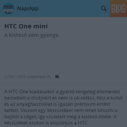
NapiApp
HTC One mini
A kistesó sem gyenge
ST33L!
•
2013. szeptember 23.
A HTC One kiadásakor a gyártó rengeteg elismerést
bezsebelt a dizájnért és nem is ok nélkül, hisz a külső
és az anyaghasználat is igazán prémium érzést
keltett. Viszont egy készülékkel nem lehet kihúzni a
bajból a céget, így született meg a kistesó ötlete. A
készüléket ezúton is köszönjük a HTC