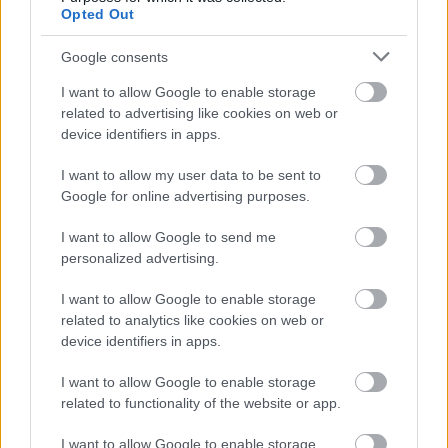
Opted Out
Google consents
I want to allow Google to enable storage
related to advertising like cookies on web or
device identifiers in apps.
I want to allow my user data to be sent to
Google for online advertising purposes.
I want to allow Google to send me
Multimédia:
personalized advertising.
A készülék a Oneban debütált ultrapixel
I want to allow Google to enable storage
technológiával érkezik, és így 4 megapixeles
related to analytics like cookies on web or
kamerát kapunk, csak úgy, mint a nagy tesónál, ám
device identifiers in apps.
itt nem kapunk optikai képstabilizátort, ami meg is
látszódik a képeken néha. Ám a kamera
I want to allow Google to enable storage
sajátosságaiból adódóan fényhiányos környezetben
related to functionality of the website or app.
is képesek vagyunk tökéletes képeket készíteni. A
videózási képességek tekintetében, sem mutat
I want to allow Google to enable storage