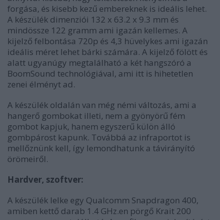
forgása, és kisebb kezű embereknek is ideális lehet.
A készülék dimenziói
132 x 63.2 x 9.3 mm és
mindössze 122 gramm ami igazán kellemes. A
kijelző felbontása 720p és 4,3 hüvelykes ami igazán
ideális méret lehet bárki számára. A kijelző fölött és
alatt ugyanúgy megtalálható a két hangszóró a
BoomSound technológiával, ami itt is hihetetlen
zenei élményt ad.
A készülék oldalán van még némi változás, ami a
hangerő gombokat illeti, nem a gyönyörű fém
gombot kapjuk, hanem egyszerű külön álló
gombpárost kapunk. Továbbá az infraportot is
mellőznünk kell, így lemondhatunk a távirányító
örömeiről.
Hardver, szoftver:
A készülék lelke egy Qualcomm Snapdragon 400,
amiben kettő darab 1.4 GHz.en pörgő Krait 200