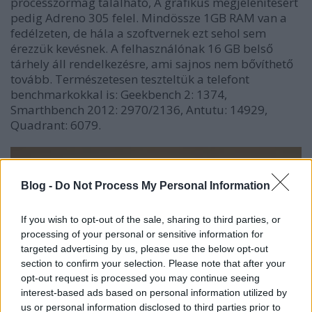
processzormag található, A grafikus megjelenítésért
pedig Adreno 305 felel. Mindössze 1GB RAM van a
fedélzeten, de hála a szoftvernek ezt sehol sem
érezzük kevésnek. A felhasználónak 16 GB belső
tárhely áll rendelkezésre, ami sajnos nem bővíthető
tovább. Természetesen teszteltük a telefont
benchmarkokkal is: Geekbench 2: 1374,
Smarthbench 2012: 2970/2136, Antutu: 14929,
Quadrant: 6079.
Blog -
Do Not Process My Personal Information
If you wish to opt-out of the sale, sharing to third parties, or
processing of your personal or sensitive information for
targeted advertising by us, please use the below opt-out
section to confirm your selection. Please note that after your
opt-out request is processed you may continue seeing
interest-based ads based on personal information utilized by
us or personal information disclosed to third parties prior to