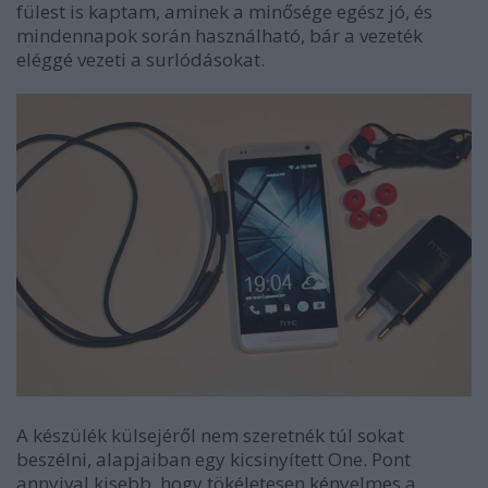
fülest is kaptam, aminek a minősége egész jó, és
mindennapok során használható, bár a vezeték
eléggé vezeti a surlódásokat.
A készülék külsejéről nem szeretnék túl sokat
beszélni, alapjaiban egy kicsinyített One. Pont
annyival kisebb, hogy tökéletesen kényelmes a