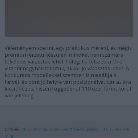
Véleményem szerint, egy praktikus méretű, és mégis
prémium érzetű készülék, mindkét nem számára
tökéletes választás lehet. Főleg, ha tetszett a One,
viszont nagynak találtuk, akkor jó választás lehet. A
konkurens modellekkel szemben is megállja a
helyét, és pont jó helyre van pozícionálva, bár az ára
kicsit húzós, hiszen függetlenül 110 ezer forint körül
van jelenleg.
Címkék:
HTC
Android
One
Teszt
Készülékek
HTC One
One
mini