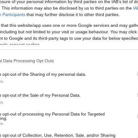
losure of your personal information by third parties on the IAB’s list of
. This information may also be disclosed by us to third parties on the
IA
Participants
that may further disclose it to other third parties.
 that this website/app uses one or more Google services and may gath
including but not limited to your visit or usage behaviour. You may click 
 rendszer legújabb verziója rengeteg
 to Google and its third-party tags to use your data for below specifi
talmaz, például új felülettervezéssel, amely nagyobb
ogle consent section.
ékokat és animációkat kínál. Az új elrendezés és
 az értesítések kezelését, és azok már az új
 is elérhetőek lesznek. Az eszközök
l Data Processing Opt Outs
ítő új biztonsági funkció teszi lehetővé, hogy a
k okostelefonjuk zárolását, amikor a készülék
o opt-out of the Sharing of my personal data.
an már regisztrált Bluetooth-eszköz – például az LG
In
 R okosóra közelébe kerül. A Lollipop verzióban a
dekében megjelenik az Android Runtime (ART)
o opt-out of the Sale of my Personal Data.
rnyezet is.
In
rekvése, hogy a mobilkészülékek használati
to opt-out of processing my Personal Data for Targeted
gjobbá tegye vásárlói számára, így kiemelt
ing.
In
3-tulajdonosok mielőbb elkezdhessék használni az
zióját — mondta el Dr. Jong-seok Park, az LG
o opt-out of Collection, Use, Retention, Sale, and/or Sharing
munikációs vállalatának elnök-vezérigazgatója. —