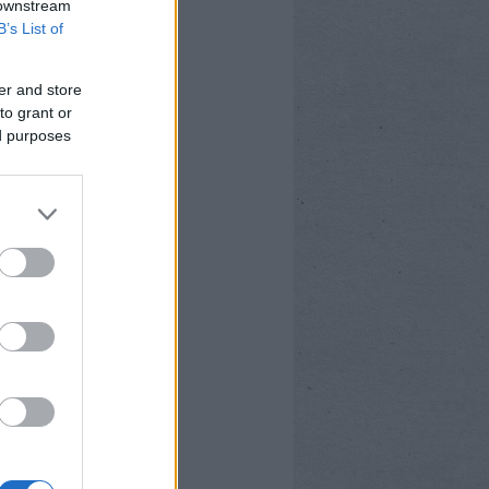
 downstream
B’s List of
er and store
to grant or
ed purposes