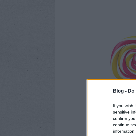
Blog -
Do 
If you wish 
sensitive in
confirm you
continue se
information 