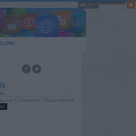
ÓLUNK
ÉS
ány szó
Összes szó
Egész kifejezést