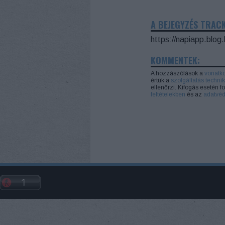
A BEJEGYZÉS TRAC
https://napiapp.blog
KOMMENTEK:
A hozzászólások a
vonatk
értük a
szolgáltatás technik
ellenőrzi. Kifogás esetén 
feltételekben
és az
adatvéd