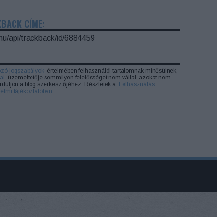
KBACK CÍME:
.hu/api/trackback/id/6884459
ozó jogszabályok
értelmében felhasználói tartalomnak minősülnek,
ai
üzemeltetője semmilyen felelősséget nem vállal, azokat nem
forduljon a blog szerkesztőjéhez. Részletek a
Felhasználási
elmi tájékoztatóban
.