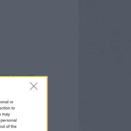
BOOK OLDALUNK
sonal or
ection to
ou may
 personal
out of the