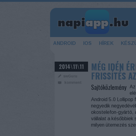
ANDROID
IOS
HÍREK
KÉSZ
MÉG IDÉN ÉR
2014\11\11
FRISSÍTÉS A
swGuru
komment
Sajtóközlemény
Az
el
Android 5.0 Lollipop 
negyedik negyedévébe
okostelefon-gyártó, a
vállalat a későbbiek
milyen ütemezés szeri