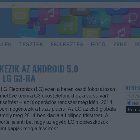
ÜLÉK
TESZTEK
FEJLESZTÉS
FOTÓ
ZENE
R
KEZIK AZ ANDROID 5.0
Z LG G3-RA
KERES
 LG Electronics (LG) ezen a héten kezdi fokozatosan
érhetővé tenni a G3 okostelefonokhoz a várva várt
frissítést – az új operációs rendszer még idén, 2014
Néh
n megérkezik a hazai piacra. Az LG az első globális
mely még 2014-ben kiadja a Lollipop frissítést. A
 során jelenti be, hogy az egyéb LG mobileszközök
nt kapják meg a frissítést.