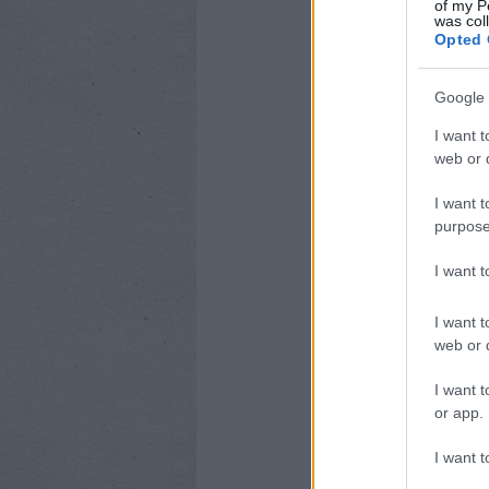
of my P
was col
Az Android 5.0 új funk
Opted 
élményt jelentenek m
válik.”
Google 
Az LG készülékeivel 
I want t
várható a közeljövőbe
web or d
helyi piacokon.
I want t
Ha szeretnél töb
purpose
I want 
CÍMKÉK:
FRISSÍTÉS
SAJ
I want t
5.0
web or d
I want t
or app.
I want t
AJÁNLOTT BEJEGYZÉ