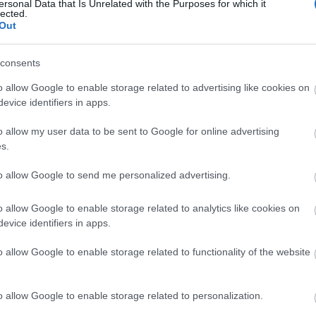
ersonal Data that Is Unrelated with the Purposes for which it
lected.
ciói és továbbfejlesztései teljesen új felhasználói
Out
ajd az LG G3 készüléken, így a telefon még jobbá
consents
kapcsolatban további részletek bejelentése is
o allow Google to enable storage related to advertising like cookies on
n, amint a Lollipop frissítés megjelenik az egyes
evice identifiers in apps.
o allow my user data to be sent to Google for online advertising
b információt, vagy csak beszélgetnél, keresd
s.
Facebook oldalunkat!
to allow Google to send me personalized advertising.
TÓKÖZLEMÉNY
LG
LOLLIPOP
KÉSZÜLÉKEK
LG G3
ANDROID
o allow Google to enable storage related to analytics like cookies on
evice identifiers in apps.
0
o allow Google to enable storage related to functionality of the website
o allow Google to enable storage related to personalization.
SEK: