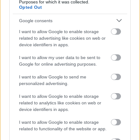
területek 4G hálózati ellátottságának növelésére. A
Purposes for which it was collected.
Opted Out
hálózatmegosztás növeli a vidéki régiók szélessávú
szolgáltatásokkal való ellátottságát, csökkenti a
Google consents
különbséget a városi és vidéki területeken elérhető
mobilinternet szolgáltatások színvonala között. A
I want to allow Google to enable storage
kapacitások jobb kihasználása mellett a
related to advertising like cookies on web or
hálózatmegosztás a működési hatékonyságra is
device identifiers in apps.
pozitív hatással van. Jelentős megtakarítás érhető el
a hálózat működtetési és üzemeltetési költségeiben,
I want to allow my user data to be sent to
ami élénkítheti a beruházásokat és az innovációt, és
Google for online advertising purposes.
ezzel előmozdítja a magyar gazdaság nemzetközi
verseny-képességének javítását. Mindezt figyelembe
I want to allow Google to send me
véve a megállapodás jelentősen hozzájárulhat a
personalized advertising.
digitális esélyegyenlőség megteremtéséhez, és
I want to allow Google to enable storage
támogatja a Digitális Magyarország víziójának
related to analytics like cookies on web or
megvalósulását.
device identifiers in apps.
A Telekom és a Telenor hálózatmegosztási
I want to allow Google to enable storage
megállapodása kizárólag technológiai
related to functionality of the website or app.
együttműködés, amely a szolgáltatók
kiskereskedelmi piaci tevékenységét semmilyen