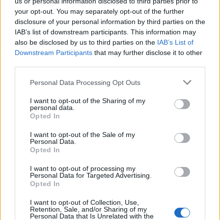
us or personal information disclosed to third parties prior to
frekvenciablokkjaikat a másik szolgáltató által
your opt-out. You may separately opt-out of the further
lefedett országrészben a másik szolgáltató részére
disclosure of your personal information by third parties on the
bérbe adják. A frekvenciák bérbeadásáról szóló
IAB’s list of downstream participants. This information may
szerződést a Nemzeti Média- és Hírközlési Hatóság a
also be disclosed by us to third parties on the
IAB’s List of
hatályos jogszabályi előírásoknak megfelelően
Downstream Participants
that may further disclose it to other
jóváhagyta. A két vállalat a közöttük létrejövő
third parties.
együttműködési megállapodásokról a Gazdasági
Please note that this website/app uses one or more Google
Versenyhivatalt tájékoztatta.
Personal Data Processing Opt Outs
services and may gather and store information including but
not limited to your visit or usage behaviour. You may click to
I want to opt-out of the Sharing of my
personal data.
grant or deny consent to Google and its third-party tags to
A nemzetközi viszonylatban már elterjedt
Opted In
use your data for below specified purposes in below Google
együttműködési forma Magyarországon most
consent section.
valósul meg elsőként. Az együttműködésnek
I want to opt-out of the Sale of my
Personal Data.
köszönhetően a Telekom 2015 végére a korábban
Opted In
bejelentett 93% helyett várhatóan 97%-ra, a Telenor
pedig 95%-ra növeli az országos kültéri lakossági 4G
I want to opt-out of processing my
Personal Data for Targeted Advertising.
lefedettségét.
Opted In
A 800 MHz-es frekvenciatartomány különösen
I want to opt-out of Collection, Use,
Retention, Sale, and/or Sharing of my
alkalmas a kisebb települések, ritkán lakott
Personal Data that Is Unrelated with the