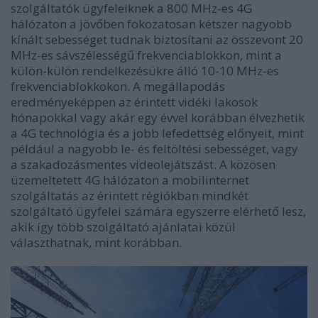
szolgáltatók ügyfeleiknek a 800 MHz-es 4G
hálózaton a jövőben fokozatosan kétszer nagyobb
kínált sebességet tudnak biztosítani az összevont 20
MHz-es sávszélességű frekvenciablokkon, mint a
külön-külön rendelkezésükre álló 10-10 MHz-es
frekvenciablokkokon. A megállapodás
eredményeképpen az érintett vidéki lakosok
hónapokkal vagy akár egy évvel korábban élvezhetik
a 4G technológia és a jobb lefedettség előnyeit, mint
például a nagyobb le- és feltöltési sebességet, vagy
a szakadozásmentes videolejátszást. A közösen
üzemeltetett 4G hálózaton a mobilinternet
szolgáltatás az érintett régiókban mindkét
szolgáltató ügyfelei számára egyszerre elérhető lesz,
akik így több szolgáltató ajánlatai közül
választhatnak, mint korábban.