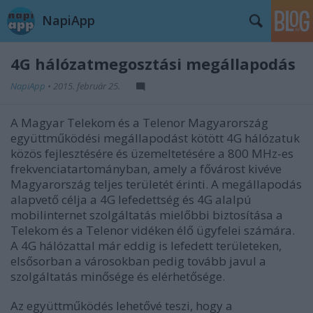
NapiApp
4G hálózatmegosztási megállapodás
NapiApp
•
2015. február 25.
A Magyar Telekom és a Telenor Magyarország
együttműködési megállapodást kötött 4G hálózatuk
közös fejlesztésére és üzemeltetésére a 800 MHz-es
frekvenciatartományban, amely a fővárost kivéve
Magyarország teljes területét érinti. A megállapodás
alapvető célja a 4G lefedettség és 4G alalpú
mobilinternet szolgáltatás mielőbbi biztosítása a
Telekom és a Telenor vidéken élő ügyfelei számára.
A 4G hálózattal már eddig is lefedett területeken,
elsősorban a városokban pedig tovább javul a
szolgáltatás minősége és elérhetősége.
Az együttműködés lehetővé teszi, hogy a