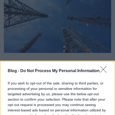
A megállapodás értelmében a közösen kialakított
kiépítési terv alapján - Budapest kivételével - a
Blog -
Do Not Process My Personal Information
Telenor a Dunántúlon, a Telekom az ország
fennmaradó részén fokozatosan építi ki és
If you wish to opt-out of the sale, sharing to third parties, or
üzemelteti a 800 MHz-es 4G hálózatot, így 2015
processing of your personal or sensitive information for
végéig 800-800, vagyis összesen 1600 bázisállomást
targeted advertising by us, please use the below opt-out
telepítenek, illetve működtetnek. A bázisállomások
section to confirm your selection. Please note that after your
közös üzemeltetése várhatóan rövidesen
opt-out request is processed you may continue seeing
megkezdődik. A megállapodás részeként a
interest-based ads based on personal information utilized by
szolgáltatók a 800 MHz-es sávban használt