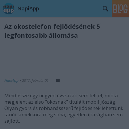
NapiApp
Az okostelefon fejlődésének 5
legfontosabb állomása
NapiApp
•
2017. február 01.
Mindössze egy negyed évszázad sem telt el, mióta
megjelent az első "okosnak" titulált mobil jószág.
Olyan gyors és robbanásszerű fejlődésnek lehettünk
tanúi, amekkora még soha, egyetlen iparágban sem
zajlott.