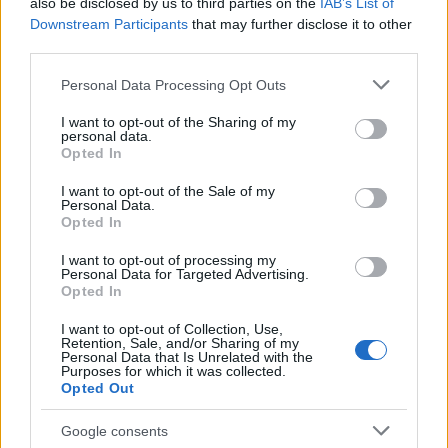
gondozásában, mellyel egy forradalom indult el,
also be disclosed by us to third parties on the
IAB’s List of
ekkor kezdett igazán exponenciális felfelé vezető ívet
Downstream Participants
that may further disclose it to other
venni a mobilipar.
third parties.
Please note that this website/app uses one or more Google
Personal Data Processing Opt Outs
services and may gather and store information including but
not limited to your visit or usage behaviour. You may click to
I want to opt-out of the Sharing of my
personal data.
grant or deny consent to Google and its third-party tags to
Opted In
use your data for below specified purposes in below Google
consent section.
I want to opt-out of the Sale of my
Personal Data.
Opted In
I want to opt-out of processing my
Personal Data for Targeted Advertising.
Opted In
I want to opt-out of Collection, Use,
Retention, Sale, and/or Sharing of my
Personal Data that Is Unrelated with the
Purposes for which it was collected.
Opted Out
Google consents