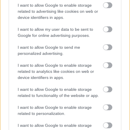
4. HTC Dream
I want to allow Google to enable storage
related to advertising like cookies on web or
Az első Androidos mobiltelefon a HTC Dream volt,
device identifiers in apps.
melyről (és az első iPhone-ról) az
alábbi cikkünkben
I want to allow my user data to be sent to
tekinthetsz meg egy összehasonlító videót
.
Google for online advertising purposes.
I want to allow Google to send me
personalized advertising.
I want to allow Google to enable storage
related to analytics like cookies on web or
device identifiers in apps.
I want to allow Google to enable storage
related to functionality of the website or app.
I want to allow Google to enable storage
related to personalization.
I want to allow Google to enable storage