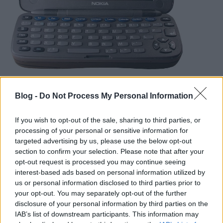
A Communicator aztán több későbbi változatot is
Blog -
Do Not Process My Personal Information
megért, egészen 2007-ig, amikor is az utolsó ilyen
névvel titulált berendezést, az E90-et piacra dobta,
If you wish to opt-out of the sale, sharing to third parties, or
persze már kevesebb sikerrel, mint az elsőt és
processing of your personal or sensitive information for
ráadásul jött az ...
targeted advertising by us, please use the below opt-out
section to confirm your selection. Please note that after your
opt-out request is processed you may continue seeing
interest-based ads based on personal information utilized by
3. Apple iPhone
us or personal information disclosed to third parties prior to
your opt-out. You may separately opt-out of the further
2007-ben jelent meg a mobiltelefon első igazi
disclosure of your personal information by third parties on the
újraértelmezése, az iPhone, az Apple és Steve Jobs
IAB’s list of downstream participants. This information may