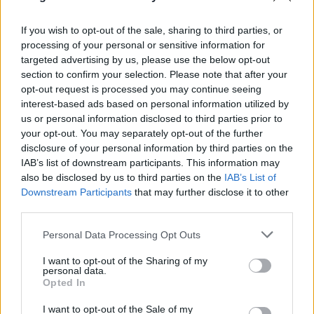
és részletes dokumentációt is adnak az egész
titkosítás folyamatáról. Biztosak abban, hogy csakis
If you wish to opt-out of the sale, sharing to third parties, or
a mesterjelszót ismerő személy férhet hozzá az
processing of your personal or sensitive information for
adatokhoz (Részletesen
itt olvashatunk
a biztonsági
targeted advertising by us, please use the below opt-out
elvekről).
section to confirm your selection. Please note that after your
opt-out request is processed you may continue seeing
A hétköznapokban a szükséges adatainkat, vagy
interest-based ads based on personal information utilized by
dokumentumunkat az ujjlenyomatunk által (az is
us or personal information disclosed to third parties prior to
lehet mesterjelszó) feloldjuk és használjuk.
your opt-out. You may separately opt-out of the further
Számítógép böngészőjében a jelszó mező
disclosure of your personal information by third parties on the
IAB’s list of downstream participants. This information may
kitöltésekor egy kattintásra be tudja illeszteni a
also be disclosed by us to third parties on the
IAB’s List of
hozzá tartozó jelszót.
Downstream Participants
that may further disclose it to other
Sehol sem szoktak alkalmazni olyan emlékeztetőt,
third parties.
amely bejelentkezéskor közölné velünk, hogy
"amikor ide regisztráltál, azt kértük, hogy számot is
Please note that this website/app uses one or more Google
Personal Data Processing Opt Outs
helyezz a jelszavadba a biztonság kedvéért", így
services and may gather and store information including but
előfordulhat hogy a ritkán látogatott weboldalakra
not limited to your visit or usage behaviour. You may click to
I want to opt-out of the Sharing of my
personal data.
való belépés percekig tarthat, vagy új jelszó
grant or deny consent to Google and its third-party tags to
Opted In
kérésével járó kellemetlen érzéssel párosítjuk a
use your data for below specified purposes in below Google
megtekintést. Mennyivel jobb lenne, ha nem nekünk
consent section.
I want to opt-out of the Sale of my