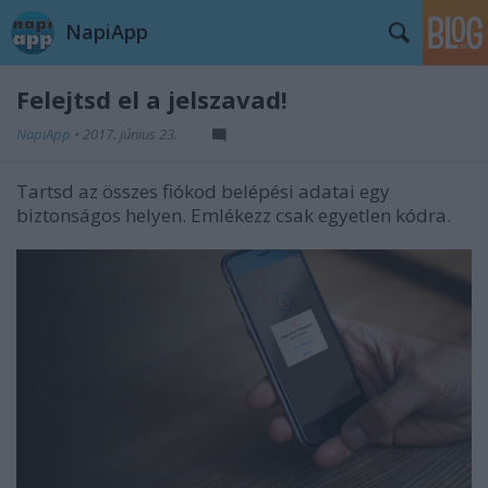
NapiApp
Felejtsd el a jelszavad!
NapiApp
•
2017. június 23.
Tartsd az összes fiókod belépési adatai egy
biztonságos helyen. Emlékezz csak egyetlen kódra.