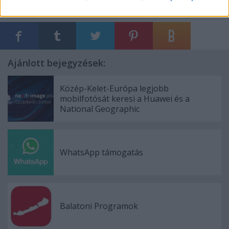
Ajánlott bejegyzések:
Közép-Kelet-Európa legjobb
mobilfotósát keresi a Huawei és a
National Geographic
WhatsApp támogatás
Balatoni Programok