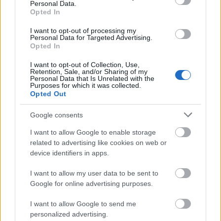
kellene erre emlékezni?
Personal Data.
Opted In
I want to opt-out of processing my
Personal Data for Targeted Advertising.
Opted In
I want to opt-out of Collection, Use,
Retention, Sale, and/or Sharing of my
Personal Data that Is Unrelated with the
Purposes for which it was collected.
Opted Out
Google consents
I want to allow Google to enable storage
related to advertising like cookies on web or
device identifiers in apps.
I want to allow my user data to be sent to
Google for online advertising purposes.
I want to allow Google to send me
Az
1Password
letölthető iOS-re (iOS 9 felett),
personalized advertising.
Androidra (5.0 felett), Mac-re (OS X felett) vagy PC-re