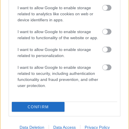
(Win7 felett) egyaránt.
I want to allow Google to enable storage
A regisztráció 30 napos ingyenes használatot
related to analytics like cookies on web or
engedélyez, utána pedig az egyszemélyes használat
device identifiers in apps.
3 dollárba kerül havonta. Ebbe az árba tartozik,
hogy az összes alkalmas készüléken futtatható a
I want to allow Google to enable storage
program, interneten keresztül is elérhető, 1GB
related to functionality of the website or app.
tárhely dokumentumok számára, egy évre
visszamenőleges előzmények és email-es support.
I want to allow Google to enable storage
A családi csomag 5 fő részére kínálja ugyan ezeket a
related to personalization.
szolgáltatásokat megfejelve engedélyekkel és
felügyelettel.
I want to allow Google to enable storage
related to security, including authentication
functionality and fraud prevention, and other
user protection.
Címkék:
biztonság
jelszó
iOS
Alkalmazás
iOS alkalmazások
CONFIRM
Data Deletion
Data Access
Privacy Policy