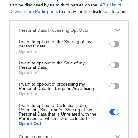
also be disclosed by us to third parties on the
IAB’s List of
Downstream Participants
that may further disclose it to other
third parties.
Please note that this website/app uses one or more Google
Personal Data Processing Opt Outs
services and may gather and store information including but
not limited to your visit or usage behaviour. You may click to
I want to opt-out of the Sharing of my
personal data.
grant or deny consent to Google and its third-party tags to
Opted In
use your data for below specified purposes in below Google
consent section.
I want to opt-out of the Sale of my
Personal Data.
Opted In
I want to opt-out of processing my
Personal Data for Targeted Advertising.
Opted In
I want to opt-out of Collection, Use,
Retention, Sale, and/or Sharing of my
Personal Data that Is Unrelated with the
Purposes for which it was collected.
Az applikáció hamarosan elérhetővé válik, értesítést
Opted Out
és további tájékoztatást a
hivatalos oldalon
lehet
kérni.
Google consents