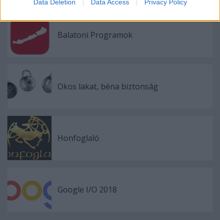
Data Deletion
Data Access
Privacy Policy
related to security, including authentication
functionality and fraud prevention, and other
user protection.
Balatoni Programok
Okos lakat, béna biztonság
Honfoglaló
Google I/O 2018