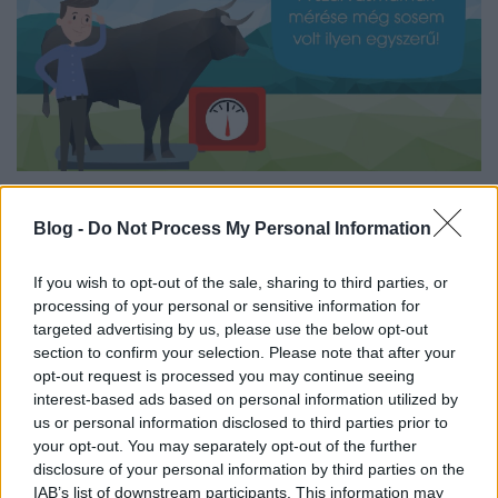
Sokszor egy kutyát is körülményes megmérni az
Blog -
Do Not Process My Personal Information
állatorvosnál, és az még csak nem is egy tonnás.
Miért ne hívhatnánk segítségül a mobiltelefonokat?
If you wish to opt-out of the sale, sharing to third parties, or
A Beefie nevű alkalmazás a kamera által készített
processing of your personal or sensitive information for
fotók segítségével és a jószágról megadott
targeted advertising by us, please use the below opt-out
információkkal (kora, neme, fajtája) 95%-os
section to confirm your selection. Please note that after your
opt-out request is processed you may continue seeing
pontossággal meg tudja becsülni az állat súlyát. A
interest-based ads based on personal information utilized by
folyamat után egy egyedi kóddal párosítja, hogy a
us or personal information disclosed to third parties prior to
jövőben az alapján lehessen nyomon követni a
your opt-out. You may separately opt-out of the further
marha fejlődését.
disclosure of your personal information by third parties on the
IAB’s list of downstream participants. This information may