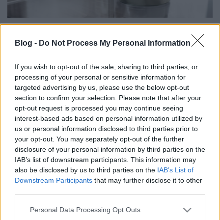
Blog -
Do Not Process My Personal Information
If you wish to opt-out of the sale, sharing to third parties, or
processing of your personal or sensitive information for
targeted advertising by us, please use the below opt-out
section to confirm your selection. Please note that after your
Nem csak törölközőt vagy szappant találhatunk már
opt-out request is processed you may continue seeing
a hotelekben világszerte, hanem ideiglenesen
interest-based ads based on personal information utilized by
használható mobiltelefonokat is. A Handy eszközzel
us or personal information disclosed to third parties prior to
ingyen tudunk hívásokat bonyolítani belföldön és
your opt-out. You may separately opt-out of the further
internethozzáférés is található rajta, amely segít egy
disclosure of your personal information by third parties on the
idegen városban való tájékozódás során. A telefon
IAB’s list of downstream participants. This information may
dugig van pakolva információval az adott
also be disclosed by us to third parties on the
IAB’s List of
országról/városról, amelyben tartózkodunk így egy
Downstream Participants
that may further disclose it to other
modern turista-térképpé válhat a kezünkben.
third parties.
Népszerű felhasználása továbbá, hogy az elérhető
mobil-internetet kihasználva a telefonból wifi-
Please note that this website/app uses one or more Google
Personal Data Processing Opt Outs
services and may gather and store information including but