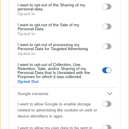
hotspotot alkotunk és a saját eszközeinket
not limited to your visit or usage behaviour. You may click to
I want to opt-out of the Sharing of my
használjuk, de helyi nettel.
personal data.
grant or deny consent to Google and its third-party tags to
Saját emailjeinket vagy közösségi oldalainkat talán
Opted In
use your data for below specified purposes in below Google
nem látogatnánk meg rajta személy szerint, de
consent section.
átlagos felhasználásra ideális társ lehet.
I want to opt-out of the Sale of my
Personal Data.
Opted In
Természetesen a Handy telefon a szálloda
tulajdonát képezi és a vendég felelőssége vigyázni
I want to opt-out of processing my
Personal Data for Targeted Advertising.
rá, illetve nagy rá az esély, hogy a rajta letöltött
Opted In
tartalmakat felügyelik.
I want to opt-out of Collection, Use,
A Handy
hivatalos oldala
.
Retention, Sale, and/or Sharing of my
Personal Data that Is Unrelated with the
Purposes for which it was collected.
Opted Out
Google consents
Címkék:
telefon
hotel
szállás
turista
kalauz
handy
Android
I want to allow Google to enable storage
related to advertising like cookies on web or
device identifiers in apps.
I want to allow my user data to be sent to