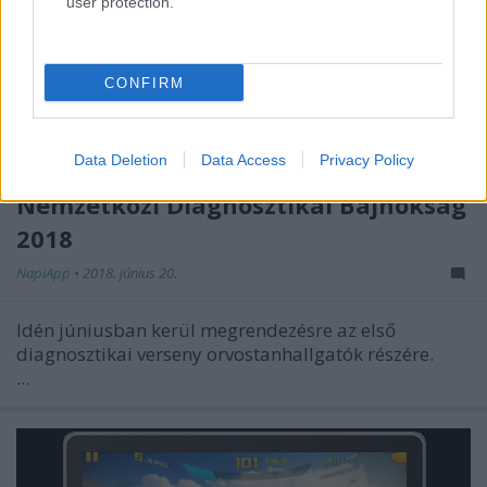
user protection.
CONFIRM
Data Deletion
Data Access
Privacy Policy
Nemzetközi Diagnosztikai Bajnokság
2018
NapiApp
•
2018. június 20.
Idén júniusban kerül megrendezésre az első
diagnosztikai verseny orvostanhallgatók részére.
...