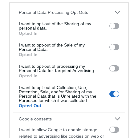
third parties.
Please note that this website/app uses one or more Google
Personal Data Processing Opt Outs
Magyar Kép Kvíz
services and may gather and store information including but
not limited to your visit or usage behaviour. You may click to
I want to opt-out of the Sharing of my
NapiApp
•
2018. július 03.
personal data.
grant or deny consent to Google and its third-party tags to
Opted In
use your data for below specified purposes in below Google
Vidó Dániel ismét előállt egy játékkal, korábban már
consent section.
I want to opt-out of the Sale of my
Personal Data.
teszteltünk tőle mobilos játékot. Most egy képes
Opted In
kvízt tett az virtuális asztalra.
...
I want to opt-out of processing my
Personal Data for Targeted Advertising.
Opted In
I want to opt-out of Collection, Use,
Retention, Sale, and/or Sharing of my
Personal Data that Is Unrelated with the
Purposes for which it was collected.
Opted Out
Google consents
I want to allow Google to enable storage
related to advertising like cookies on web or