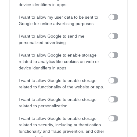
device identifiers in apps.
I want to allow my user data to be sent to
Google for online advertising purposes.
Küldj SMS-t asztali gépről!
I want to allow Google to send me
personalized advertising.
NapiApp
•
2018. június 30.
I want to allow Google to enable storage
Nemrég a Google útnak indította az Android
related to analytics like cookies on web or
Messages webes verzióját, mellyel az androidos
device identifiers in apps.
felhasználók asztali gépről is tudtak sms-t küldeni.
Ehhez ...
I want to allow Google to enable storage
related to functionality of the website or app.
I want to allow Google to enable storage
related to personalization.
I want to allow Google to enable storage
related to security, including authentication
functionality and fraud prevention, and other