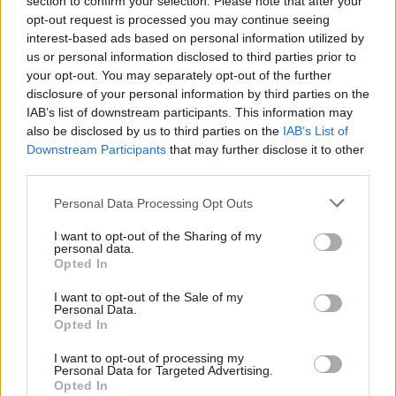
section to confirm your selection. Please note that after your
Ugyanis jelen pillanatban nincs olyan
opt-out request is processed you may continue seeing
telefon, amelyik mindegyik, alább
interest-based ads based on personal information utilized by
felsorolt paraméterrel egyszerre rendelkezik. De ez
us or personal information disclosed to third parties prior to
nem jelenti azt, hogy holnap nem jelenik meg egy.
your opt-out. You may separately opt-out of the further
Tehát...
disclosure of your personal information by third parties on the
IAB’s list of downstream participants. This information may
also be disclosed by us to third parties on the
IAB’s List of
Downstream Participants
that may further disclose it to other
third parties.
Please note that this website/app uses one or more Google
Personal Data Processing Opt Outs
services and may gather and store information including but
not limited to your visit or usage behaviour. You may click to
I want to opt-out of the Sharing of my
personal data.
grant or deny consent to Google and its third-party tags to
Opted In
use your data for below specified purposes in below Google
consent section.
I want to opt-out of the Sale of my
Personal Data.
Opted In
I want to opt-out of processing my
Personal Data for Targeted Advertising.
Opted In