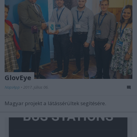
GlovEye
NapiApp
•
2017. július 06.
Magyar projekt a látássérültek segítésére.