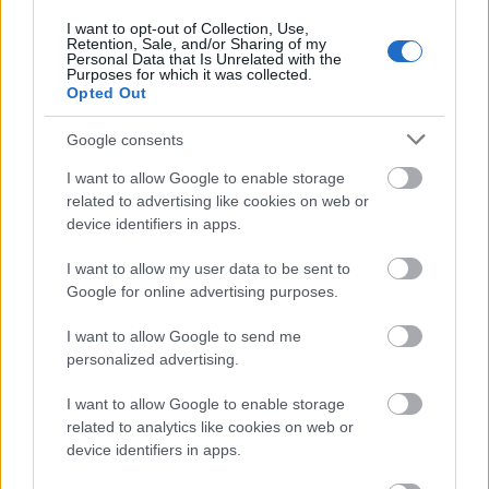
A Youtube evolúciója 2005-től
I want to opt-out of Collection, Use,
NapiApp
•
2017. november 12.
Retention, Sale, and/or Sharing of my
Personal Data that Is Unrelated with the
Purposes for which it was collected.
Ha kíváncsi vagy, hogy nézett ki a YouTube a 2005-
Opted Out
ös induláskor, hogy jutott el a mai kinézetig, nézd
Google consents
meg az alábbi videót.
I want to allow Google to enable storage
related to advertising like cookies on web or
device identifiers in apps.
I want to allow my user data to be sent to
Google for online advertising purposes.
I want to allow Google to send me
personalized advertising.
I want to allow Google to enable storage
related to analytics like cookies on web or
device identifiers in apps.