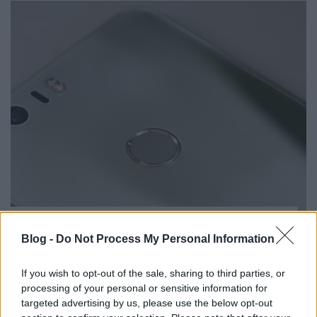
Miért nem csinálnak ilyen telefont,
amikor minden résztechnológia
Blog -
Do Not Process My Personal Information
adott?
If you wish to opt-out of the sale, sharing to third parties, or
NapiApp
•
2018. január 17.
processing of your personal or sensitive information for
targeted advertising by us, please use the below opt-out