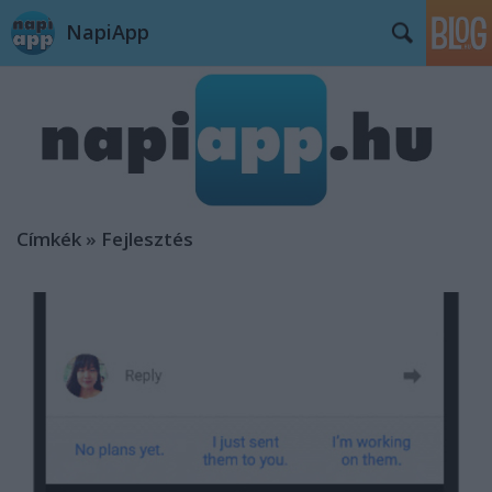
NapiApp
Címkék
»
Fejlesztés