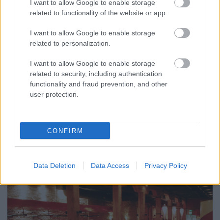
I want to allow Google to enable storage
related to functionality of the website or app.
Milyen lesz 2018-ban egy
csúcstelefon?
I want to allow Google to enable storage
related to personalization.
NapiApp
•
2017. november 11.
I want to allow Google to enable storage
related to security, including authentication
Megkíséreljük vázolni, mire készülhetünk 2018-ban,
functionality and fraud prevention, and other
ha egy csúcstelefon vásárlására adjuk a fejünket.
user protection.
CONFIRM
Data Deletion
Data Access
Privacy Policy