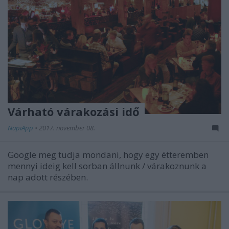
Várható várakozási idő
NapiApp
•
2017. november 08.
Google meg tudja mondani, hogy egy étteremben
mennyi ideig kell sorban állnunk / várakoznunk a
nap adott részében.