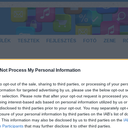
ÜLÉK
TESZTEK
FEJLESZTÉS
FOTÓ
ZENE
R
Not Process My Personal Information
T OTTHONI MOBILTUNINGOK
KERES
to opt-out of the sale, sharing to third parties, or processing of your per
Nemrég megjelent egy cikkünk mobil
formation for targeted advertising by us, please use the below opt-out s
sufnituningokról. Itt a szuper folytatás,
Néh
r selection. Please note that after your opt-out request is processed y
talán még jobb tippekkel, mint az
eing interest-based ads based on personal information utilized by us or
előzőek.
disclosed to third parties prior to your opt-out. You may separately opt-
losure of your personal information by third parties on the IAB’s list of
. This information may also be disclosed by us to third parties on the
IA
Participants
that may further disclose it to other third parties.