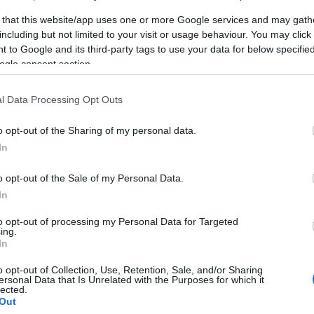
TOVÁBB
 that this website/app uses one or more Google services and may gath
ÍTŐ
HACK
WIFI
LIFEHACK
TOK
TUNING
SUFNITUNING
including but not limited to your visit or usage behaviour. You may click 
SZÜLÉKEK
 to Google and its third-party tags to use your data for below specifi
0
ogle consent section.
l Data Processing Opt Outs
KOSTELEFON SUFNI TUNINGOK
o opt-out of the Sharing of my personal data.
In
Összeválogattunk néhány videót,
melyek a legjobb mobil kiegészítők
o opt-out of the Sale of my Personal Data.
FACE
készítését mutatják be,
In
természetesen abszolút házilag,
fillérekből, vagy ingyen, de mínusz
to opt-out of processing my Personal Data for Targeted
egyedik prototípus jelleggel. Sok
ing.
In
pofonegyszerű szmártfón kiegészítő
alunkon, fiókunkban, szerszámosládánkban.
o opt-out of Collection, Use, Retention, Sale, and/or Sharing
ersonal Data that Is Unrelated with the Purposes for which it
lected.
Out
TOVÁBB