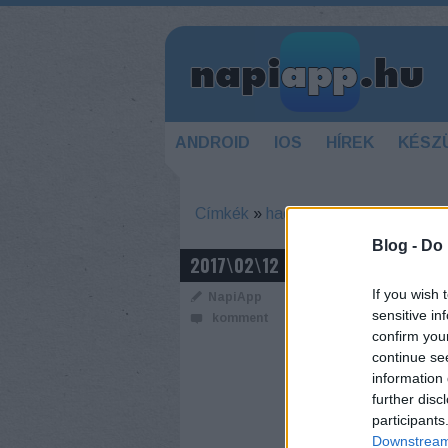
ANDROID
IOS
HÍREK
KÉSZ
Címkék
»
hack
Blog -
Do 
ÚJABB ŐRÜL
2017\02\12
If you wish 
NapiApp
sensitive in
komment
confirm you
continue se
information 
further disc
participants
Downstream 