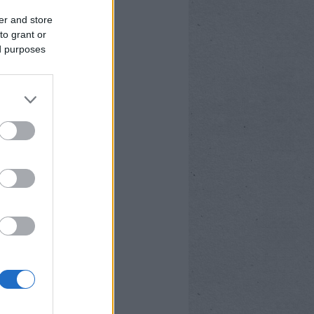
er and store
to grant or
ed purposes
BOOK OLDALUNK