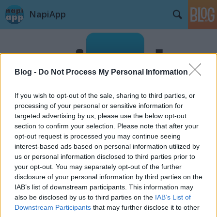
NapiApp
Blog -
Do Not Process My Personal Information
If you wish to opt-out of the sale, sharing to third parties, or
Címkék
»
iPhone_5
processing of your personal or sensitive information for
targeted advertising by us, please use the below opt-out
section to confirm your selection. Please note that after your
iPhone 5S grafikus teljesítmény
opt-out request is processed you may continue seeing
interest-based ads based on personal information utilized by
ST33L!
•
2013. szeptember 13.
us or personal information disclosed to third parties prior to
your opt-out. You may separately opt-out of the further
Mint tudjuk, az Apple mindig rátesz egy lapáttal az
disclosure of your personal information by third parties on the
előző évi készülékének a teljesítményére, ez most
IAB’s list of downstream participants. This information may
sem történt másként, és ezt most már adatokkal is
also be disclosed by us to third parties on the
IAB’s List of
alá tudjuk támasztani. Az iPhone 5S GPU-ja 2-szer
Downstream Participants
that may further disclose it to other
olyan erős, mint az iPhone5-é. Nagyon kevés dolog