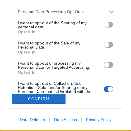
third parties.
változott…
Please note that this website/app uses one or more Google
Personal Data Processing Opt Outs
services and may gather and store information including but
A világ legdrágább telefonja
not limited to your visit or usage behaviour. You may click to
I want to opt-out of the Sharing of my
personal data.
grant or deny consent to Google and its third-party tags to
ST33L!
•
2013. április 15.
Opted In
use your data for below specified purposes in below Google
consent section.
I want to opt-out of the Sale of my
A Brit tervező, Stuart Hughes neve mára már össze
Personal Data.
Opted In
összeforrt a hihetetlenül drága és egyedi
készülékekkel. A múltban ő készítette, az iPhone 4
I want to opt-out of processing my
Diamond Rose Editiont, ami platinából és
Personal Data for Targeted Advertising.
gyémántokból készült borítást kapott. Ezen a
Opted In
készüléken 100 karátnyi gyémát, 500…
I want to opt-out of Collection, Use,
Retention, Sale, and/or Sharing of my
Personal Data that Is Unrelated with the
Purposes for which it was collected.
CONFIRM
Opted Out
Google consents
Data Deletion
Data Access
Privacy Policy
I want to allow Google to enable storage
SÜTI BEÁLLÍTÁSOK MÓDOSÍTÁSA
related to advertising like cookies on web or