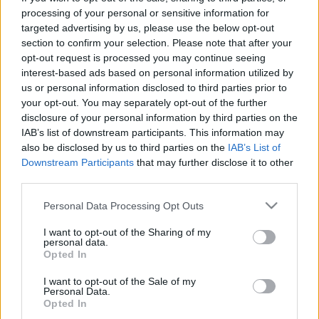
processing of your personal or sensitive information for
targeted advertising by us, please use the below opt-out
section to confirm your selection. Please note that after your
opt-out request is processed you may continue seeing
interest-based ads based on personal information utilized by
A legnépszerűbb nyelvtanuló app
us or personal information disclosed to third parties prior to
your opt-out. You may separately opt-out of the further
NapiApp
•
2017. január 20.
disclosure of your personal information by third parties on the
IAB’s list of downstream participants. This information may
also be disclosed by us to third parties on the
IAB’s List of
Már évek óta a közkedvelt Duolingo az első
Downstream Participants
that may further disclose it to other
választás, ha a nyelvtanuláshoz keresünk segítséget.
third parties.
Xeropan - Angol tanár a zsebedben!
Please note that this website/app uses one or more Google
Personal Data Processing Opt Outs
services and may gather and store information including but
swGuru
•
2014. október 09.
not limited to your visit or usage behaviour. You may click to
I want to opt-out of the Sharing of my
personal data.
grant or deny consent to Google and its third-party tags to
Opted In
use your data for below specified purposes in below Google
Bizonyára már unjátok,hogy mindig az angol oktató
consent section.
szoftvereket toljuk, de ma már elengedhetetlen a
I want to opt-out of the Sale of my
Personal Data.
magabiztos angol nyelvtudás. A Xeropan készítői
Opted In
úgy gondolják, hogy a berögzött nyelvtanulási