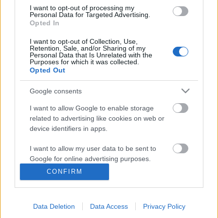
szokások, egyre kevésbé illeszkednek az emberek
I want to opt-out of processing my
Personal Data for Targeted Advertising.
megváltozott életstílusához,…
Opted In
Angol nyelvtan Androidra
I want to opt-out of Collection, Use,
Retention, Sale, and/or Sharing of my
Personal Data that Is Unrelated with the
swGuru
•
2014. augusztus 21.
Purposes for which it was collected.
Opted Out
Kb két hete mutattuk be az Angol nyelvtan appot
Google consents
iOS-re, akkor hívták fel a figyelmünket egy másik
appra Androidon, ugyanezzel a címmel. Ugyan a két
I want to allow Google to enable storage
app látványvilága között igen nagy az eltérés, mégis
related to advertising like cookies on web or
használhatóságban vetekednek egymással, sőt, az
device identifiers in apps.
androidos verzió sokkal…
I want to allow my user data to be sent to
Google for online advertising purposes.
Angol nyelvtan
CONFIRM
I want to allow Google to send me
nagy1z
•
2014. augusztus 06.
personalized advertising.
Ez az alkalmazás azoknak segíthet akik szeretnék
Data Deletion
Data Access
Privacy Policy
I want to allow Google to enable storage
elsajátítani az angol nyelvtant. Az alkalmazásban